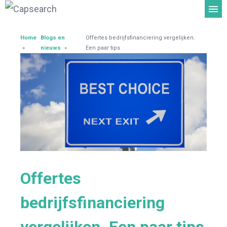
Home
Blogs en
Offertes bedrijfsfinanciering vergelijken.
»
nieuws
»
Een paar tips
Offertes
bedrijfsfinanciering
vergelijken. Een paar tips